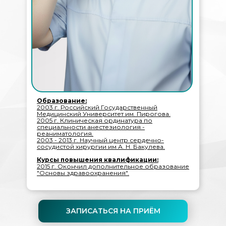
Образование:
2003 г. Российский Государственный
Медицинский Университет им. Пирогова.
2005 г. Клиническая ординатура по
специальности анестезиология -
реаниматология.
2003 - 2013 г. Научный центр сердечно-
сосудистой хирургии им А. Н. Бакулева.
Курсы повышения квалификации:
2015 г. Окончил дополнительное образование
"Основы здравоохранения".
ЗАПИСАТЬСЯ НА ПРИËМ