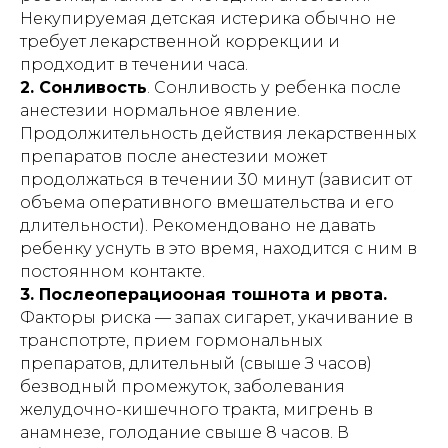
Некупируемая детская истерика обычно не
требует лекарственной коррекции и
продходит в течении часа.
2. Сонливость
. Сонливость у ребенка после
анестезии нормальное явление.
Продолжительность действия лекарственных
препаратов после анестезии может
продолжаться в течении 30 минут (зависит от
объема оперативного вмешательства и его
длительности). Рекомендовано не давать
ребенку уснуть в это время, находится с ним в
постоянном контакте.
3. Послеоперациооная тошнота и рвота.
Факторы риска — запах сигарет, укачивание в
транспотрте, прием гормональных
препаратов, длительный (свыше З часов)
безводный промежуток, заболевания
желудочно-кишечного тракта, мигрень в
анамнезе, голодание свыше 8 часов. В