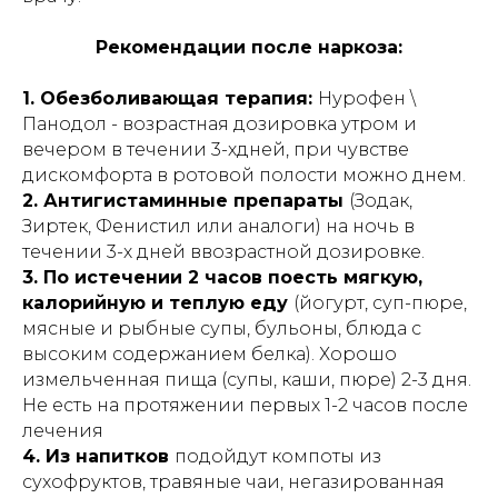
Рекомендации после наркоза:
1. Обезболивающая терапия:
Нурофен \
Панодол - возрастная дозировка утром и
вечером в течении 3-хдней, при чувстве
дискомфорта в ротовой полости можно днем.
2. Антигистаминные препараты
(Зодак,
Зиртек, Фенистил или аналоги) на ночь в
течении 3-х дней ввозрастной дозировке.
3. По истечении 2 часов поесть мягкую,
калорийную и теплую еду
(йогурт, суп-пюре,
мясные и рыбные супы, бульоны, блюда с
высоким содержанием белка). Хорошо
измельченная пища (супы, каши, пюре) 2-3 дня.
Не есть на протяжении первых 1-2 часов после
лечения
4. Из напитков
подойдут компоты из
сухофруктов, травяные чаи, негазированная