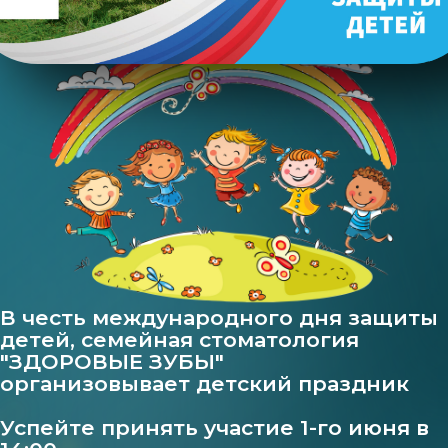
В честь международного дня защиты
детей, семейная стоматология
"ЗДОРОВЫЕ ЗУБЫ"
организовывает детский праздник
Успейте принять участие 1-го июня в
14:00
Захватывающее выступление
аниматоров
Открытые двери
Подробности в нашем телеграм
канале:
НАШ ТЕЛЕГРАМ
Семейный праздник
Семейный праздник